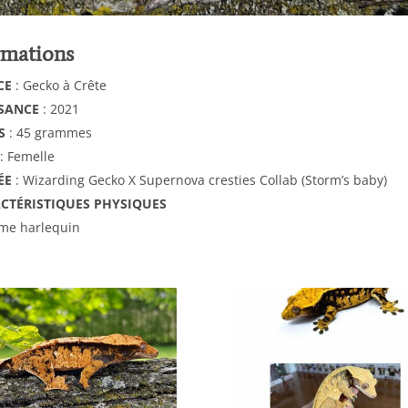
rmations
CE
: Gecko à Crête
SANCE
: 2021
S
: 45 grammes
: Femelle
ÉE
: Wizarding Gecko X Supernova cresties Collab (Storm’s baby)
CTÉRISTIQUES PHYSIQUES
me harlequin