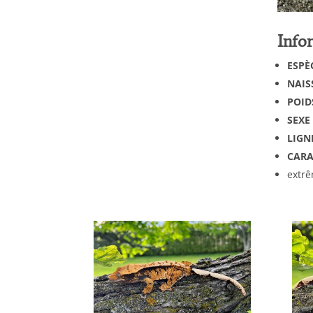
Info
ESPÈ
NAIS
POID
SEXE
LIGN
CARA
extrê